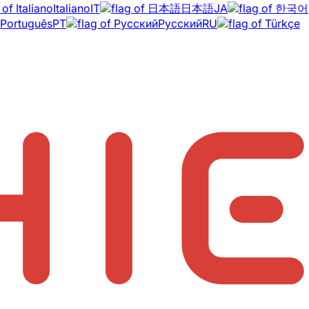
Italiano
IT
日本語
JA
Português
PT
Русский
RU