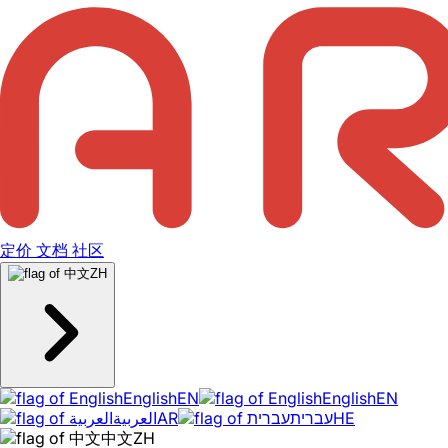
定价
文档
社区
ZH
English
EN
English
EN
العربية
AR
עברית
HE
中文
ZH