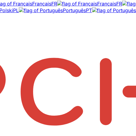
Français
FR
Français
FR
Polski
PL
Português
PT