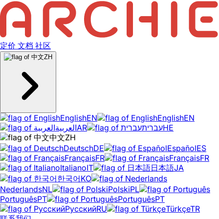
定价
文档
社区
ZH
English
EN
English
EN
العربية
AR
עברית
HE
中文
ZH
Deutsch
DE
Español
ES
Français
FR
Français
FR
Italiano
IT
日本語
JA
한국어
KO
Nederlands
NL
Polski
PL
Português
PT
Português
PT
Русский
RU
Türkçe
TR
联系我们