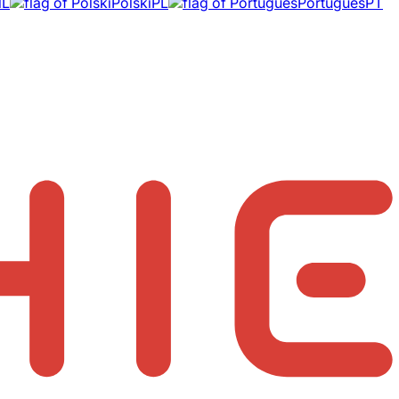
NL
Polski
PL
Português
PT