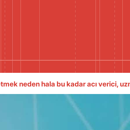
etmek neden hala bu kadar acı verici, uzm