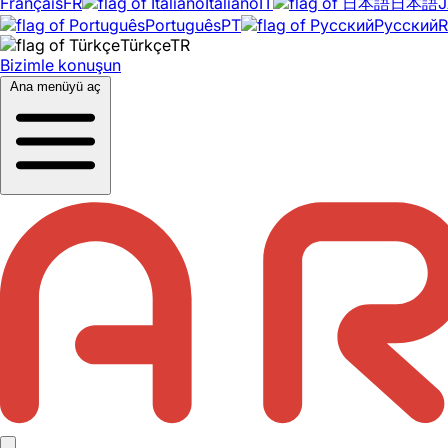
Français
FR
Italiano
IT
日本語
J
Português
PT
Русский
Türkçe
TR
Bizimle konuşun
Ana menüyü aç