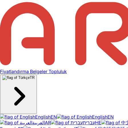
Fiyatlandırma
Belgeler
Topluluk
TR
English
EN
English
EN
العربية
AR
עברית
HE