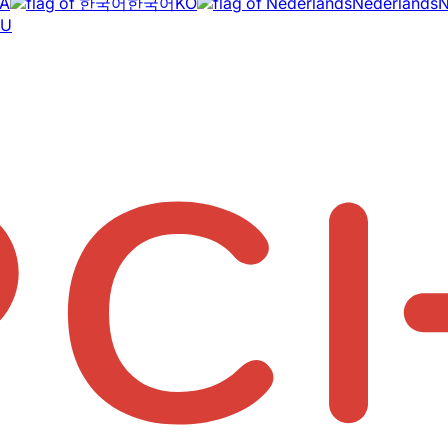
A
한국어
KO
Nederlands
RU