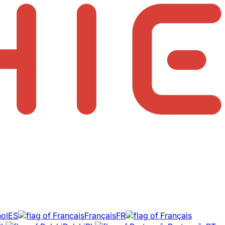
ol
ES
Français
FR