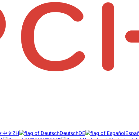
中文
ZH
Deutsch
DE
Españ