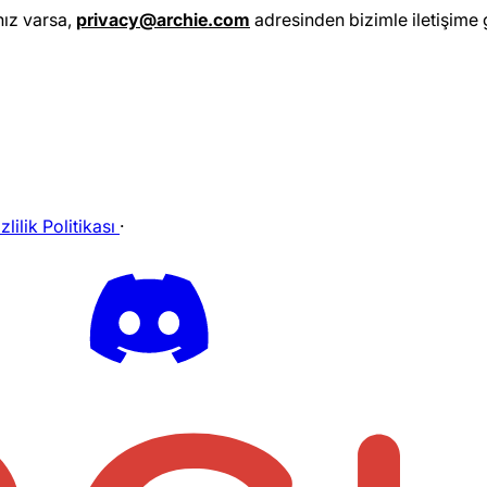
nız varsa,
privacy@archie.com
adresinden bizimle iletişime g
zlilik Politikası
·