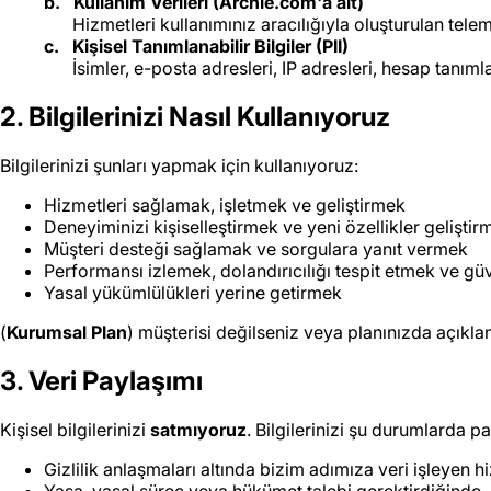
Kullanım Verileri (Archie.com'a ait)
Hizmetleri kullanımınız aracılığıyla oluşturulan teleme
Kişisel Tanımlanabilir Bilgiler (PII)
İsimler, e-posta adresleri, IP adresleri, hesap tanıml
2. Bilgilerinizi Nasıl Kullanıyoruz
Bilgilerinizi şunları yapmak için kullanıyoruz:
Hizmetleri sağlamak, işletmek ve geliştirmek
Deneyiminizi kişiselleştirmek ve yeni özellikler geliştir
Müşteri desteği sağlamak ve sorgulara yanıt vermek
Performansı izlemek, dolandırıcılığı tespit etmek ve g
Yasal yükümlülükleri yerine getirmek
(
Kurumsal Plan
) müşterisi değilseniz veya planınızda açıkla
3. Veri Paylaşımı
Kişisel bilgilerinizi
satmıyoruz
. Bilgilerinizi şu durumlarda pa
Gizlilik anlaşmaları altında bizim adımıza veri işleyen hi
Yasa, yasal süreç veya hükümet talebi gerektirdiğinde