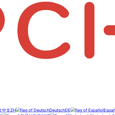
中文
ZH
Deutsch
DE
Españ