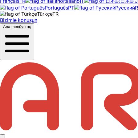
Français
FR
Italiano
IT
日本語
J
Português
PT
Русский
Türkçe
TR
Bizimle konuşun
Ana menüyü aç