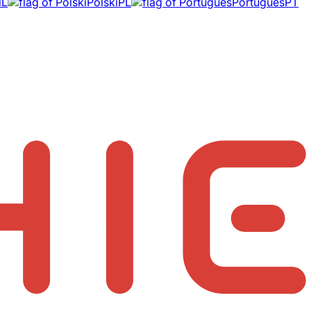
NL
Polski
PL
Português
PT