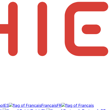
ol
ES
Français
FR