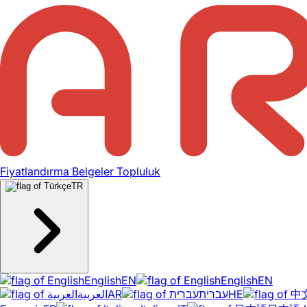
Fiyatlandırma
Belgeler
Topluluk
TR
English
EN
English
EN
العربية
AR
עברית
HE