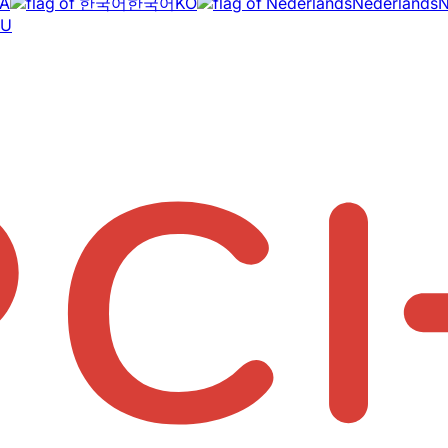
A
한국어
KO
Nederlands
RU