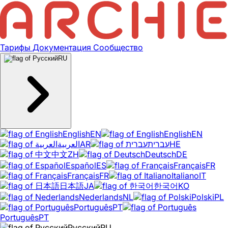
Тарифы
Документация
Сообщество
RU
English
EN
English
EN
العربية
AR
עברית
HE
中文
ZH
Deutsch
DE
Español
ES
Français
FR
Français
FR
Italiano
IT
日本語
JA
한국어
KO
Nederlands
NL
Polski
PL
Português
PT
Português
PT
Русский
RU