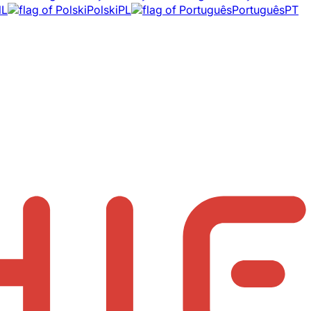
NL
Polski
PL
Português
PT