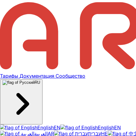
Тарифы
Документация
Сообщество
RU
English
EN
English
EN
العربية
AR
עברית
HE