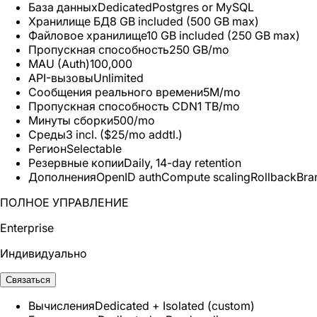
База данных
Dedicated
Postgres or MySQL
Хранилище БД
8 GB included (500 GB max)
Файловое хранилище
10 GB included (250 GB max)
Пропускная способность
250 GB/mo
MAU (Auth)
100,000
API-вызовы
Unlimited
Сообщения реального времени
5M/mo
Пропускная способность CDN
1 TB/mo
Минуты сборки
500/mo
Среды
3 incl. ($25/mo addtl.)
Регион
Selectable
Резервные копии
Daily, 14-day retention
Дополнения
OpenID auth
Compute scaling
Rollback
Bra
ПОЛНОЕ УПРАВЛЕНИЕ
Enterprise
Индивидуально
Связаться
Вычисления
Dedicated + Isolated (custom)