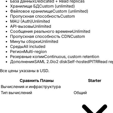
База данных
Dedicated + Read replicas
Хранилище БД
Custom (unlimited)
Файловое хранилище
Custom (unlimited)
Пропускная способность
Custom
MAU (Auth)
Unlimited
API-вызовы
Unlimited
Сообщения реального времени
Unlimited
Пропускная способность CDN
Custom
Минуты сборки
Unlimited
Среды
All included
Регион
Multi-region
Резервные копии
Continuous, custom retention
Дополнения
SAML 2.0
io2 disk
Self-hosted
PITR
Read re
Все цены указаны в USD.
Сравнить Планы
Starter
Вычисления и инфраструктура
Тип вычислений
Общий