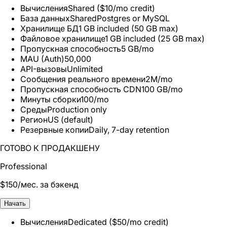
Вычисления
Shared ($10/mo credit)
База данных
Shared
Postgres or MySQL
Хранилище БД
1 GB included (50 GB max)
Файловое хранилище
1 GB included (25 GB max)
Пропускная способность
5 GB/mo
MAU (Auth)
50,000
API-вызовы
Unlimited
Сообщения реального времени
2M/mo
Пропускная способность CDN
100 GB/mo
Минуты сборки
100/mo
Среды
Production only
Регион
US (default)
Резервные копии
Daily, 7-day retention
ГОТОВО К ПРОДАКШЕНУ
Professional
$
150
/мес. за бэкенд
Начать
Вычисления
Dedicated ($50/mo credit)