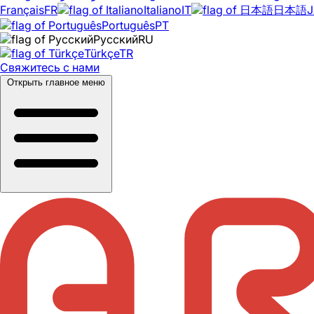
Français
FR
Italiano
IT
日本語
J
Português
PT
Русский
RU
Türkçe
TR
Свяжитесь с нами
Открыть главное меню