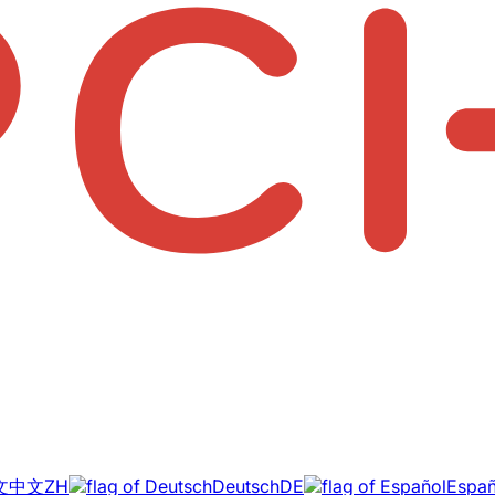
中文
ZH
Deutsch
DE
Españ