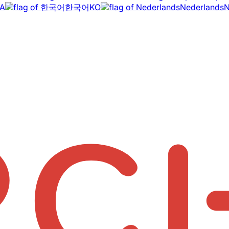
A
한국어
KO
Nederlands