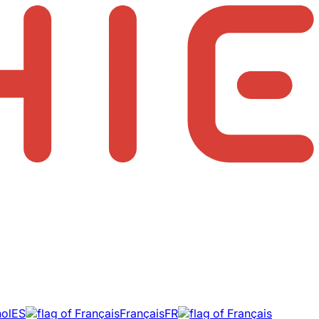
ol
ES
Français
FR