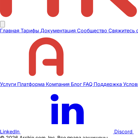
Главная
Тарифы
Документация
Сообщество
Свяжитесь 
Услуги
Платформа
Компания
Блог
FAQ
Поддержка
Услов
LinkedIn
Discord
©
2026
Archie.com, Inc. Все права защищены.