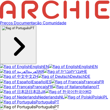
Preços
Documentação
Comunidade
PT
English
EN
English
EN
العربية
AR
עברית
HE
中文
ZH
Deutsch
DE
Español
ES
Français
FR
Français
FR
Italiano
IT
日本語
JA
한국어
KO
Nederlands
NL
Polski
PL
Português
PT
Português
PT