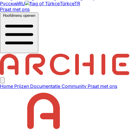
Русский
RU
Türkçe
TR
Praat met ons
Hoofdmenu openen
Home
Prijzen
Documentatie
Community
Praat met ons