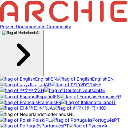
Prijzen
Documentatie
Community
NL
English
EN
English
EN
العربية
AR
עברית
HE
中文
ZH
Deutsch
DE
Español
ES
Français
FR
Français
FR
Italiano
IT
日本語
JA
한국어
KO
Nederlands
NL
Polski
PL
Português
PT
Português
PT