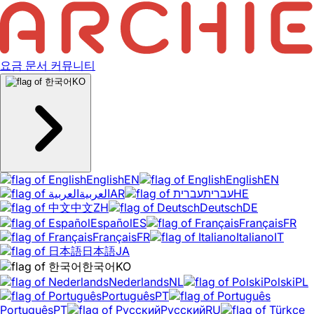
요금
문서
커뮤니티
KO
English
EN
English
EN
العربية
AR
עברית
HE
中文
ZH
Deutsch
DE
Español
ES
Français
FR
Français
FR
Italiano
IT
日本語
JA
한국어
KO
Nederlands
NL
Polski
PL
Português
PT
Português
PT
Русский
RU