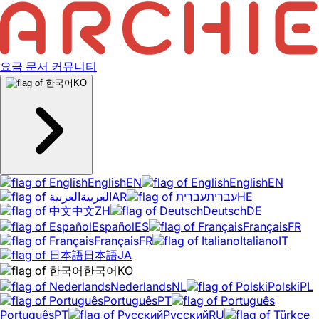
요금
문서
커뮤니티
KO
English
EN
English
EN
العربية
AR
עברית
HE
中文
ZH
Deutsch
DE
Español
ES
Français
FR
Français
FR
Italiano
IT
日本語
JA
한국어
KO
Nederlands
NL
Polski
PL
Português
PT
Português
PT
Русский
RU