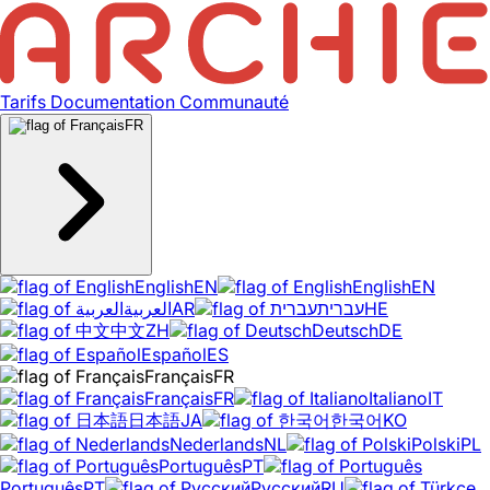
Tarifs
Documentation
Communauté
FR
English
EN
English
EN
العربية
AR
עברית
HE
中文
ZH
Deutsch
DE
Español
ES
Français
FR
Français
FR
Italiano
IT
日本語
JA
한국어
KO
Nederlands
NL
Polski
PL
Português
PT
Português
PT
Русский
RU