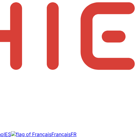
ol
ES
Français
FR