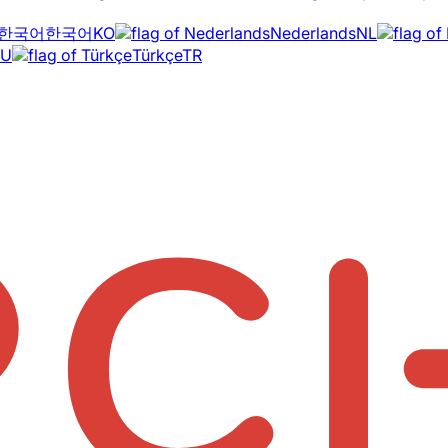
한국어
KO
Nederlands
NL
RU
Türkçe
TR