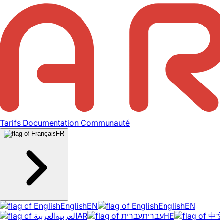
Tarifs
Documentation
Communauté
FR
English
EN
English
EN
العربية
AR
עברית
HE