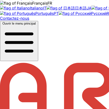
Français
FR
Italiano
IT
日本語
JA
Português
PT
Русский
Contactez-nous
Ouvrir le menu principal