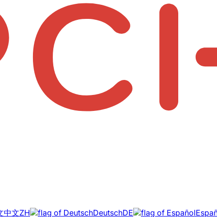
中文
ZH
Deutsch
DE
Españ