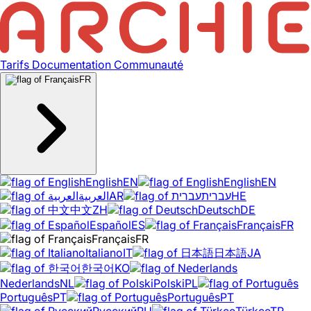
Tarifs
Documentation
Communauté
FR
English
EN
English
EN
العربية
AR
עברית
HE
中文
ZH
Deutsch
DE
Español
ES
Français
FR
Français
FR
Italiano
IT
日本語
JA
한국어
KO
Nederlands
NL
Polski
PL
Português
PT
Português
PT
Русский
RU
Türkçe
TR