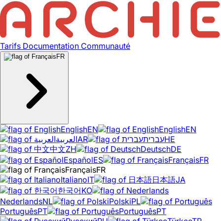
Tarifs
Documentation
Communauté
FR
English
EN
English
EN
العربية
AR
עברית
HE
中文
ZH
Deutsch
DE
Español
ES
Français
FR
Français
FR
Italiano
IT
日本語
JA
한국어
KO
Nederlands
NL
Polski
PL
Português
PT
Português
PT
Русский
RU
Türkçe
TR