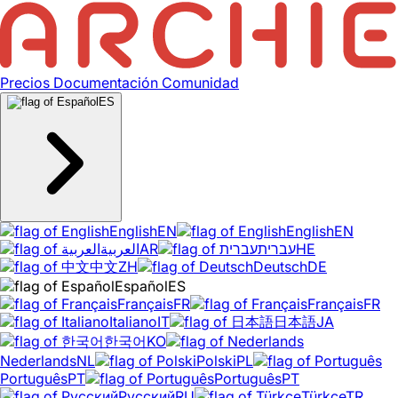
Precios
Documentación
Comunidad
ES
English
EN
English
EN
العربية
AR
עברית
HE
中文
ZH
Deutsch
DE
Español
ES
Français
FR
Français
FR
Italiano
IT
日本語
JA
한국어
KO
Nederlands
NL
Polski
PL
Português
PT
Português
PT
Русский
RU
Türkçe
TR