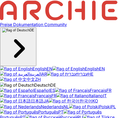
Preise
Dokumentation
Community
DE
English
EN
English
EN
العربية
AR
עברית
HE
中文
ZH
Deutsch
DE
Español
ES
Français
FR
Français
FR
Italiano
IT
日本語
JA
한국어
KO
Nederlands
NL
Polski
PL
Português
PT
Português
PT
Русский
RU